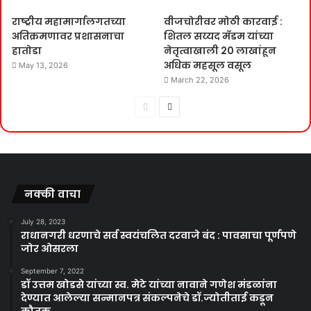
राष्ट्रीय महामार्गालगतच्या
वीजचोरीवर मोठी कारवाई :
अतिक्रमणावर प्रशासनाचा
शितल सय्यद मॅडम यांच्या
हातोडा
नेतृत्वाखाली 20 लाखांहून
अधिक महसूल वसूल
May 13, 2026
March 22, 2026
Previous
Next
page
page
नक्की वाचा
July 28, 2023
राधानगरी धरणाचे सर्व स्वयंचलित दरवाजे बंद : पावसाचा पूर्णपणे
जोर ओसरला
September 7, 2022
डॉ उत्तम खोडसे यांच्या स्व. मेटे यांच्या नावाने गणेश मंडळांना
देण्यात आलेल्या सन्मानपत्र संकल्पनेचे डॉ.ज्योतीताई कडून
कौतुक ..