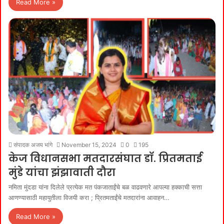
Read More »
संपादक अजय भांगे
November 15, 2024
0
195
केज विधानसभा मतदारसंघात डॉ. प्रितमताई
मुंडे यांचा झंझावाती दौरा
नमिता मुंदडा यांना दिलेले प्रत्येक मत पंकजाताईंचे बळ वाढवणारे आपल्या हक्काची सत्ता
आणण्यासाठी महायुतीला विजयी करा ; प्रितमताईंचे मतदारांना आवाहन…
Read More »