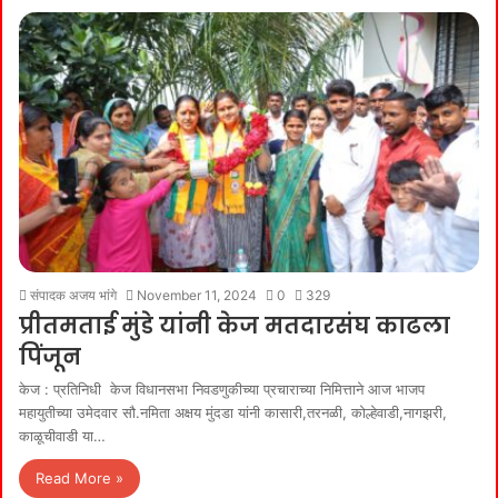
संपादक अजय भांगे
November 11, 2024
0
329
प्रीतमताई मुंडे यांनी केज मतदारसंघ काढला
पिंजून
केज : प्रतिनिधी केज विधानसभा निवडणुकीच्या प्रचाराच्या निमित्ताने आज भाजप
महायुतीच्या उमेदवार सौ.नमिता अक्षय मुंदडा यांनी कासारी,तरनळी, कोल्हेवाडी,नागझरी,
काळूचीवाडी या…
Read More »