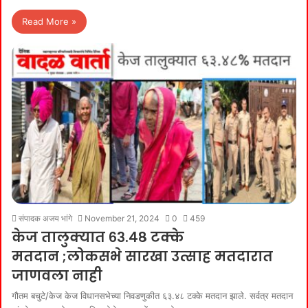
Read More »
संपादक अजय भांगे
November 21, 2024
0
459
केज तालुक्यात ६३.४८ टक्के
मतदान ;लोकसभे सारखा उत्साह मतदारात
जाणवला नाही
गौतम बचुटे/केज केज विधानसभेच्या निवडणुकीत ६३.४८ टक्के मतदान झाले. सर्वत्र मतदान