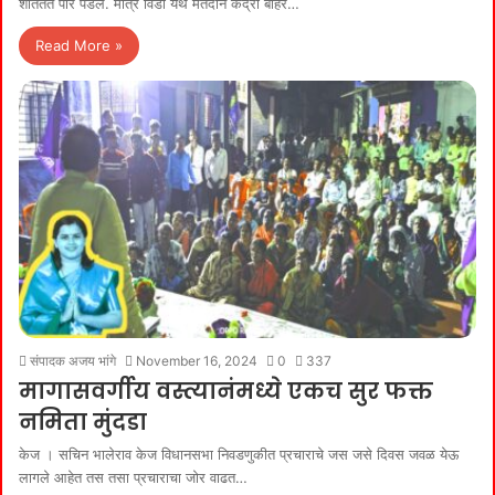
शांततेत पार पडले. मात्र विडा येथे मतदान केंद्रा बाहेर…
Read More »
संपादक अजय भांगे
November 16, 2024
0
337
मागासवर्गीय वस्त्यानंमध्ये एकच सुर फक्त
नमिता मुंदडा
केज । सचिन भालेराव केज विधानसभा निवडणुकीत प्रचाराचे जस जसे दिवस जवळ येऊ
लागले आहेत तस तसा प्रचाराचा जोर वाढत…