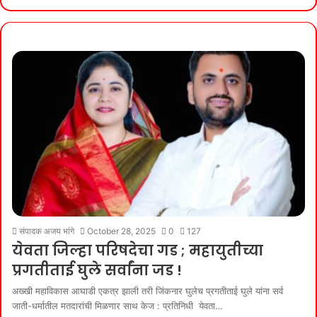
संपादक अजय भांगे
October 28, 2025
0
127
येवता जिल्हा परिषदेचा गड ; महायुतीच्या
प्रगतीताई घुले सर्वांना जड !
अख्खी महाविकास आघाडी एकत्र झाली तरी जिंकनार घुलेच प्रगतीताई घुले यांना सर्व
जाती-धर्मातील मतदारांची मिळणार साथ केज : प्रतिनिधी येवता…