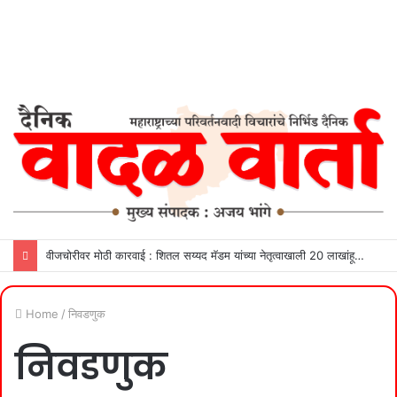
वीजचोरीवर मोठी कारवाई : शितल सय्यद मॅडम यांच्या नेतृत्वाखाली 20 लाखांहून अधिक महसूल वसूल
Home
/
निवडणुक
निवडणुक