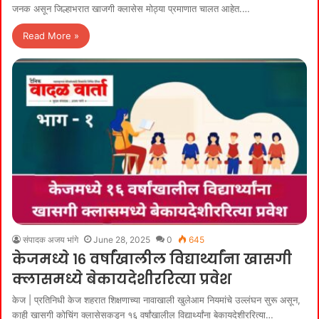
जनक असून जिल्हाभरात खाजगी क्लासेस मोठ्या प्रमाणात चालत आहेत.…
Read More »
संपादक अजय भांगे
June 28, 2025
0
645
केजमध्ये १६ वर्षांखालील विद्यार्थ्यांना खासगी
क्लासमध्ये बेकायदेशीररित्या प्रवेश
केज | प्रतिनिधी केज शहरात शिक्षणाच्या नावाखाली खुलेआम नियमांचे उल्लंघन सुरू असून,
काही खासगी कोचिंग क्लासेसकडून १६ वर्षांखालील विद्यार्थ्यांना बेकायदेशीररित्या…