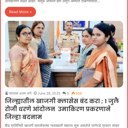
अतिक्रमणे वाढत आहेत. यामुळे अपघात होत असून अपघात टाळण्यासाठी…
Read More »
संपादक अजय भांगे
June 28, 2025
0
659
जिल्ह्यातील खाजगी क्लासेस बंद करा ; 1 जुलै
रोजी धरणे आंदोलन उमाकिरण प्रकरणाने
जिल्हा बदनाम
बीड प्रतिनिधी खाजगी क्लासेसच्या नावाखाली शहरात सुरू असलेले घाणेरडे प्रकार संताप