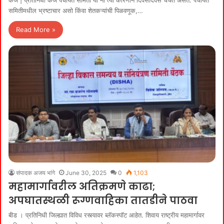
केज | प्रतिनिधी केज पंचायत समिती या ना त्या कारणाने दिवसेंदिवस चर्चेत असते. पंचायत
समितीमधील भ्रष्टाचार असो किंवा शेतकऱ्यांची पिळवणूक,…
Read More »
संपादक अजय भांगे
June 30, 2025
0
1,103
महामार्गावरील अतिक्रमणे काढा;
अपघातस्थळी रूग्णवाहिका तातडीने पाठवा
बीड । प्रतिनिधी जिल्ह्यात विविध रस्त्यावर ब्लॅकस्पॉट आहेत. शिवाय राष्ट्रीय महामार्गावर