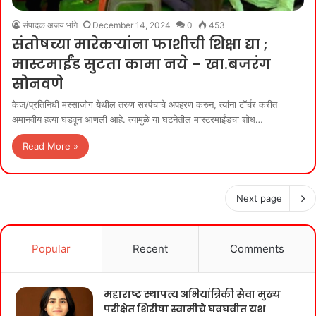
संपादक अजय भांगे
December 14, 2024
0
453
संतोषच्या मारेकऱ्यांना फाशीची शिक्षा द्या ;
मास्टमाईंड सुटता कामा नये – खा.बजरंग
सोनवणे
केज/प्रतिनिधी मस्साजोग येथील तरुण सरपंचाचे अपहरण करुन, त्यांना टॉर्चर करीत
अमानवीय हत्या घडवून आणली आहे. त्यामुळे या घटनेतील मास्टरमाईंडचा शोध…
Read More »
Next page
Popular
Recent
Comments
महाराष्ट्र स्थापत्य अभियांत्रिकी सेवा मुख्य
परीक्षेत शिरीषा स्वामीचे घवघवीत यश