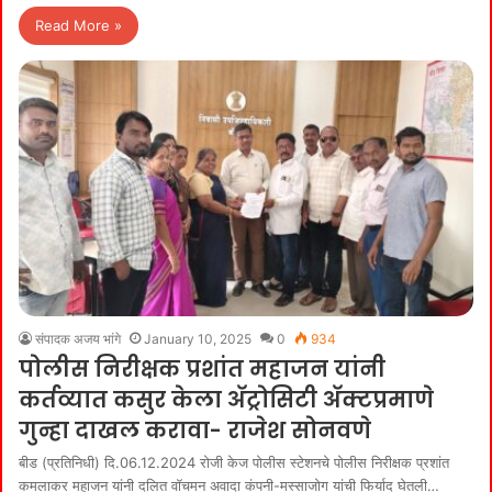
Read More »
संपादक अजय भांगे
January 10, 2025
0
934
पोलीस निरीक्षक प्रशांत महाजन यांनी
कर्तव्यात कसुर केला अ‍ॅट्रोसिटी अ‍ॅक्टप्रमाणे
गुन्हा दाखल करावा- राजेश सोनवणे
बीड (प्रतिनिधी) दि.06.12.2024 रोजी केज पोलीस स्टेशनचे पोलीस निरीक्षक प्रशांत
कमलाकर महाजन यांनी दलित वॉचमन अवादा कंपनी-मस्साजोग यांची फिर्याद घेतली…