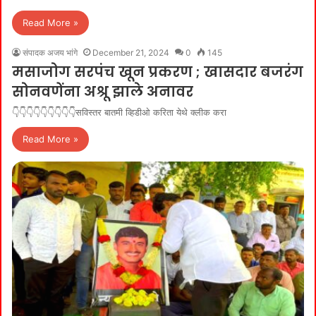
Read More »
संपादक अजय भांगे
December 21, 2024
0
145
मसाजोग सरपंच खून प्रकरण ; खासदार बजरंग
सोनवणेंना अश्रू झाले अनावर
👇👇👇👇👇👇👇👇👇सविस्तर बातमी व्हिडीओ करिता येथे क्लीक करा
Read More »