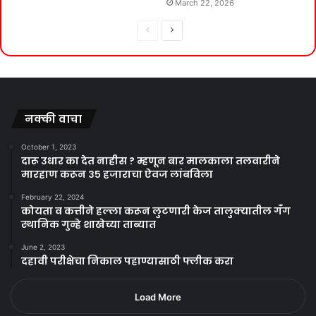
March 22, 2026
Previous
Next
page
page
नक्की वाचा
October 1, 2023
दारू उधार का देत नाहीस ? म्हणून बार मालकाला तलवारीने
मारहाण करून ३५ हजाराचा ऐवज लांबविला
February 22, 2024
कोयता व कत्तीने हल्ला करून लुटणारी केज तालुक्यातील गँग
स्थानिक गुन्हे शाखेच्या ताब्यात
June 2, 2023
दहावी परीक्षेचा निकाल पहाण्यासाठी फ्लीक करा
Load More