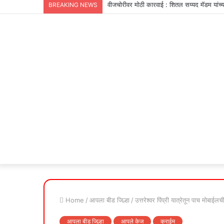
वीजचोरीवर मोठी कारवाई : शितल सय्यद मॅडम यांच्
BREAKING NEWS
Home
/
आपला बीड जिल्हा
/
उत्तरेश्वर पिंप्री यात्रेतून पाच मोबाईल
आपला बीड जिल्हा
आपले केज
क्राईम