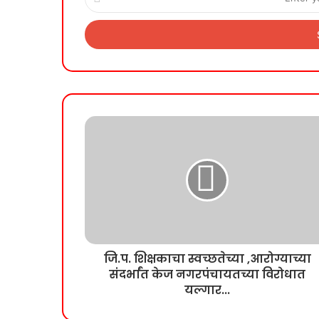
your
Email
address
जि.प. शिक्षकाचा स्वच्छतेच्या ,आरोग्याच्या
संदर्भांत केज नगरपंचायतच्या विरोधात
यल्गार...