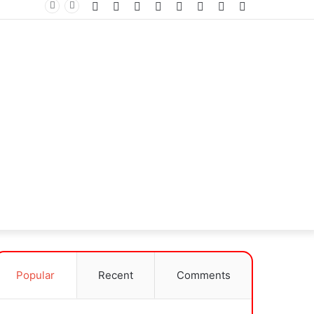
Facebook
Twitter
YouTube
Instagram
WhatsApp
Log
Random
Sidebar
In
Article
Popular
Recent
Comments