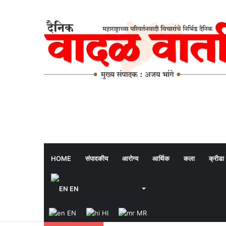
HOME
संपादकीय
आरोग्य
आर्थिक
कला
क्रीडा
EN
EN
HI
MR