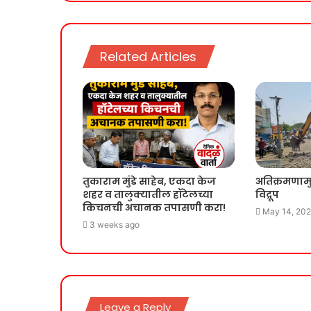
Related Articles
तुकाराम मुंडे साहेब, एकदा केज
अतिक्रमणामु
शहर व तालुक्यातील हॉटेलच्या
विद्रूप
किचनची अचानक तपासणी करा!
May 14, 20
3 weeks ago
Leave a Reply