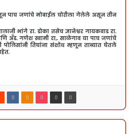
त्रेतून पाच जणांचे मोबाईल चोरीला गेलेले असून तीन
दव बालाजी भांगे रा. डोका तसेच ज्ञानेश्वर गायकवाड रा.
 अँड. गणेश स्वामी रा,. साळेगाव या पाच जणांचे
 पोलिसांनी तिघांना संशोध म्हणून ताब्यात घेतले
हेत.
rest
Reddit
VKontakte
Odnoklassniki
Pocket
Share via Email
Print