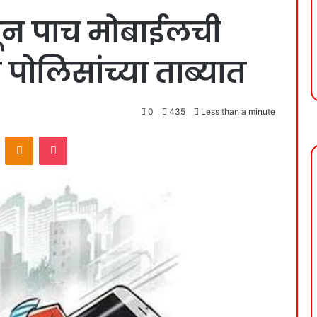
त्रेतून पाच मोबाईलची
 पोलिसांच्या ताब्यात
0
435
Less than a minute
VKontakte
Odnoklassniki
Pocket