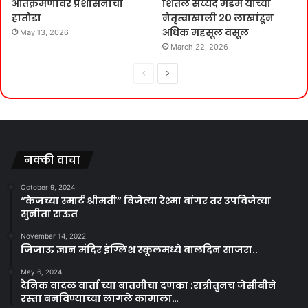
अतिक्रमणावर प्रशासनाचा
शितल सय्यद मॅडम यांच्या
हातोडा
नेतृत्वाखाली 20 लाखांहून
अधिक महसूल वसूल
May 13, 2026
March 22, 2026
Previous
Next
page
page
नक्की वाचा
October 9, 2024
“केजच्या स्मार्ट श्रीमती” विजेत्या रेश्मा बांगर तर उपविजेत्या
सुनीता राऊत
November 14, 2022
जिजाऊ ज्ञान मंदिर इंग्लिश स्कूलमध्ये बालदिन साजरा..
May 6, 2024
दैनिक वादळ वार्ता च्या बातमीचा दणका ;रात्रीतुनच जेसीबीने
रस्ता बनविण्याच्या लागले कामाला…