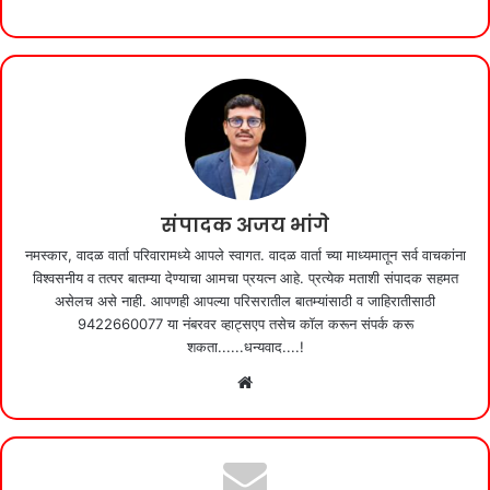
c
at
itt
ar
e
s
er
e
b
A
o
p
o
p
k
संपादक अजय भांगे
नमस्कार, वादळ वार्ता परिवारामध्ये आपले स्वागत. वादळ वार्ता च्या माध्यमातून सर्व वाचकांना
विश्वसनीय व तत्पर बातम्या देण्याचा आमचा प्रयत्न आहे. प्रत्येक मताशी संपादक सहमत
असेलच असे नाही. आपणही आपल्या परिसरातील बातम्यांसाठी व जाहिरातीसाठी
9422660077 या नंबरवर व्हाट्सएप तसेच कॉल करून संपर्क करू
शकता......धन्यवाद....!
Website