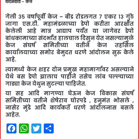
वादळवार्ता – केज
गेली ३५ वर्षापूर्वी केज – बीड रोडलगत ७ एकर १३ गुंठे
जागा एस.टी. महामंडळाच्या डेपो करीता आरक्षीत
केलेली आहे मात्र आद्याप पर्यंत या जागेवर डेपो
बांधकामाच्या संदर्भांत हालचाल दिसुन येत नसल्यामुळे
केज संघर्ष समितीच्या वतीने केज तहसिल
कार्यालयाच्या समोर बेमुदत धरणे आंदोलन सुरु केले
आहे.
त्यामध्ये केज शहर दोन प्रमुख महामार्गावर असल्याने
येथे बस डेपो झालाच पाहीजे तसेच लांब पल्ल्याच्या
गाड्या केज येथुन सुटल्या पाहिजेत.
या सह आदि मागण्या घेऊन केज विकास संघर्ष
समितीच्या वतीने शेषेराव घोरपडे , हनुमंत भोसले ,
नासेर मुंडे आदि कार्यकर्ते धरणे आंदोलनास बसले
आहेत.
F
W
T
S
a
h
w
h