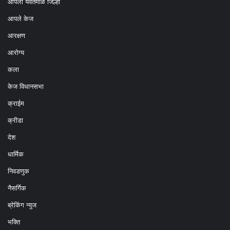
आपला यवतमाळ जिल्हा
आपले केज
आरक्षण
आरोग्य
कला
केज विधानसभा
क्राईम
क्रीडा
देश
धार्मिक
निवडणुक
नैसर्गिक
ब्रेकिंग न्युज
भक्ति