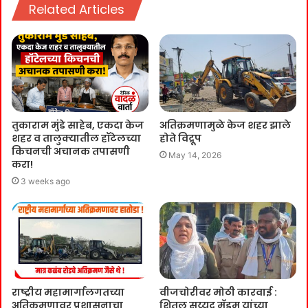
Related Articles
तुकाराम मुंडे साहेब, एकदा केज
अतिक्रमणामुळे केज शहर झाले
शहर व तालुक्यातील हॉटेलच्या
होते विद्रूप
किचनची अचानक तपासणी
May 14, 2026
करा!
3 weeks ago
राष्ट्रीय महामार्गालगतच्या
वीजचोरीवर मोठी कारवाई :
अतिक्रमणावर प्रशासनाचा
शितल सय्यद मॅडम यांच्या