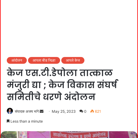
आंदोलन
आपला बीड जिल्हा
आपले केज
केज एस.टी.डेपोला तात्काळ
मंजुरी द्या ; केज विकास संघर्ष
समितीचे धरणे अंदोलन
Send
संपादक अजय भांगे
May 25, 2023
0
621
an
Less than a minute
email