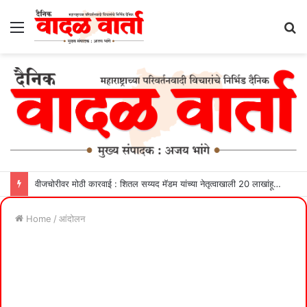
Menu
S
fo
वीजचोरीवर मोठी कारवाई : शितल सय्यद मॅडम यांच्या नेतृत्वाखाली 20 लाखांहून अधिक महसूल वसूल
Home
/
आंदोलन