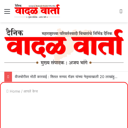
Menu
S
fo
वीजचोरीवर मोठी कारवाई : शितल सय्यद मॅडम यांच्या नेतृत्वाखाली 20 लाखांहून अधिक महसूल वसूल
Home
/
आपले केज