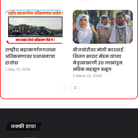
राष्ट्रीय महामार्गालगतच्या
वीजचोरीवर मोठी कारवाई :
अतिक्रमणावर प्रशासनाचा
शितल सय्यद मॅडम यांच्या
हातोडा
नेतृत्वाखाली 20 लाखांहून
अधिक महसूल वसूल
May 13, 2026
March 22, 2026
Previous
Next
page
page
नक्की वाचा