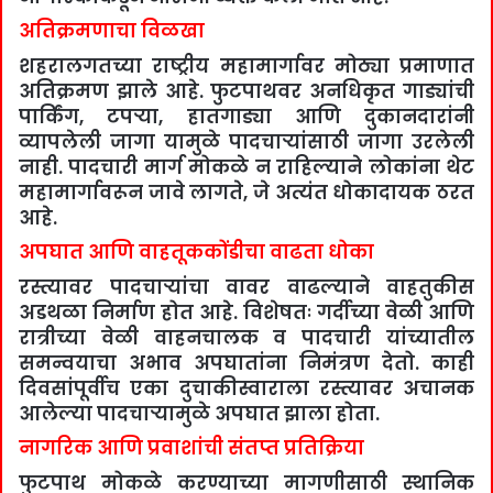
अतिक्रमणाचा विळखा
शहरालगतच्या राष्ट्रीय महामार्गावर मोठ्या प्रमाणात
अतिक्रमण झाले आहे. फुटपाथवर अनधिकृत गाड्यांची
पार्किंग, टपऱ्या, हातगाड्या आणि दुकानदारांनी
व्यापलेली जागा यामुळे पादचाऱ्यांसाठी जागा उरलेली
नाही. पादचारी मार्ग मोकळे न राहिल्याने लोकांना थेट
महामार्गावरून जावे लागते, जे अत्यंत धोकादायक ठरत
आहे.
अपघात आणि वाहतूककोंडीचा वाढता धोका
रस्त्यावर पादचाऱ्यांचा वावर वाढल्याने वाहतुकीस
अडथळा निर्माण होत आहे. विशेषतः गर्दीच्या वेळी आणि
रात्रीच्या वेळी वाहनचालक व पादचारी यांच्यातील
समन्वयाचा अभाव अपघातांना निमंत्रण देतो. काही
दिवसांपूर्वीच एका दुचाकीस्वाराला रस्त्यावर अचानक
आलेल्या पादचाऱ्यामुळे अपघात झाला होता.
नागरिक आणि प्रवाशांची संतप्त प्रतिक्रिया
फुटपाथ मोकळे करण्याच्या मागणीसाठी स्थानिक