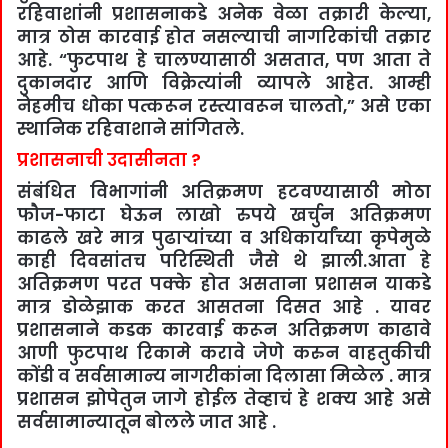
रहिवाशांनी प्रशासनाकडे अनेक वेळा तक्रारी केल्या,
मात्र ठोस कारवाई होत नसल्याची नागरिकांची तक्रार
आहे. “फुटपाथ हे चालण्यासाठी असतात, पण आता ते
दुकानदार आणि विक्रेत्यांनी व्यापले आहेत. आम्ही
नेहमीच धोका पत्करून रस्त्यावरून चालतो,” असे एका
स्थानिक रहिवाशाने सांगितले.
प्रशासनाची उदासीनता ?
संबंधित विभागांनी अतिक्रमण हटवण्यासाठी मोठा
फौज-फाटा घेऊन लाखो रुपये खर्चुन अतिक्रमण
काढले खरे मात्र पुढाऱ्यांच्या व अधिकार्यांच्या कृपेमुळे
काही दिवसांतच परिस्थिती जैसे थे झाली.आता हे
अतिक्रमण परत पक्के होत असताना प्रशासन याकडे
मात्र डोळेझाक करत आसतना दिसत आहे . यावर
प्रशासनाने कडक कारवाई करून अतिक्रमण काढावे
आणी फुटपाथ रिकामे करावे जेणे करुन वाहतुकीची
कोंडी व सर्वसामान्य नागरीकांना दिलासा मिळेल . मात्र
प्रशासन झोपेतुन जागे होईल तेव्हाचं हे शक्य आहे असे
सर्वसामान्यातून बोलले जात आहे .