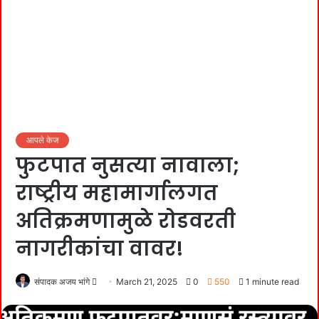
आपले केज
फुटपात नुसत्या नावाला;
राष्ट्रीय महामार्गालगत
अतिक्रमणामुळे रोडवरती
नागरीकांचा वावर!
Send
संपादक अजय भांगे
March 21, 2025
0
550
1 minute read
an
email