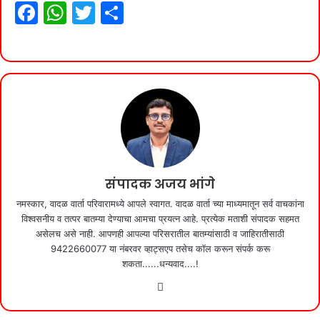
F
W
T
S
a
h
w
h
c
at
itt
ar
e
s
er
e
b
A
o
p
o
p
k
संपादक अजय भांगे
नमस्कार, वादळ वार्ता परिवारामध्ये आपले स्वागत. वादळ वार्ता च्या माध्यमातून सर्व वाचकांना
विश्वसनीय व तत्पर बातम्या देण्याचा आमचा प्रयत्न आहे. प्रत्येक मताशी संपादक सहमत
असेलच असे नाही. आपणही आपल्या परिसरातील बातम्यांसाठी व जाहिरातीसाठी
9422660077 या नंबरवर व्हाट्सएप तसेच कॉल करून संपर्क करू
शकता......धन्यवाद....!
Website