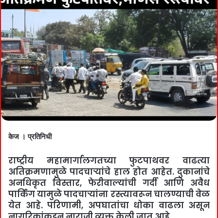
केज । प्रतिनिधी
राष्ट्रीय महामार्गालगतच्या फुटपाथवर वाढत्या
अतिक्रमणामुळे पादचाऱ्यांचे हाल होत आहेत. दुकानांचे
अनधिकृत विस्तार, फेरीवाल्यांची गर्दी आणि अवैध
पार्किंग यामुळे पादचाऱ्यांना रस्त्यावरून चालण्याची वेळ
येत आहे. परिणामी, अपघातांचा धोका वाढला असून
नागरिकांकडून नाराजी व्यक्त केली जात आहे.