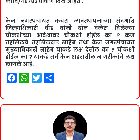
कावि/48782 प्रमाणे दिले आहेत .
केज नगरपंचायत कचरा व्यवस्थापनाच्या संदर्भात
जिल्हाधिकारी बीड यांनी दोन वेळेस दिलेल्या
चौकशीच्या आदेशावर चौकशी होईल का ? केज
तहसिलचे तहसिलदार साहेब तथा केज नगरपंचायत
मुख्याधिकारी साहेब याकडे लक्ष देतील का ? चौकशी
होईल का ? याकडे सर्व केज शहरातील नागरीकांचे लक्ष
लागले आहे.
F
W
T
S
a
h
w
h
c
at
itt
ar
e
s
er
e
b
A
o
p
o
p