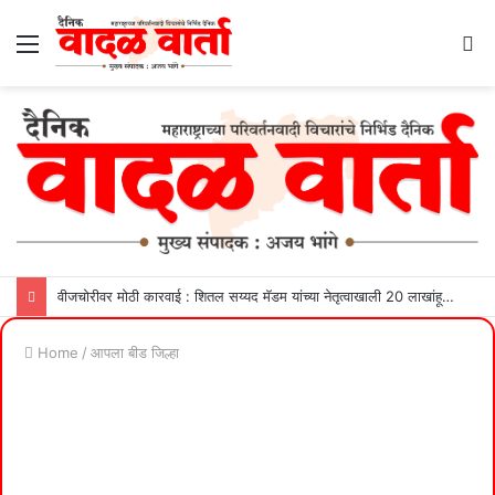
Menu
S
fo
वीजचोरीवर मोठी कारवाई : शितल सय्यद मॅडम यांच्या नेतृत्वाखाली 20 लाखांहून अधिक महसूल वसूल
Home
/
आपला बीड जिल्हा