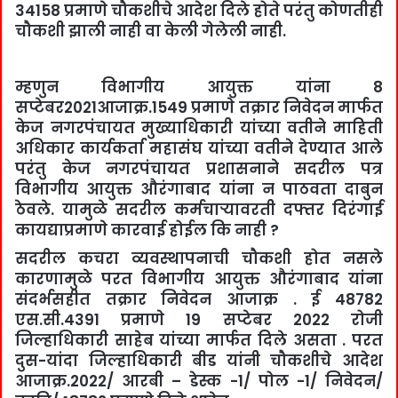
34158 प्रमाणे चौकशीचे आदेश दिले होते परंतु कोणतीही
चौकशी झाली नाही वा केली गेलेली नाही.
म्हणुन विभागीय आयुक्त यांना 8
सप्टेबर2021आजाक्र.1549 प्रमाणे तक्रार निवेदन मार्फत
केज नगरपंचायत मुख्याधिकारी यांच्या वतीने माहिती
अधिकार कार्यकर्ता महासंघ यांच्या वतीने देण्यात आले
परंतु केज नगरपंचायत प्रशासनाने सदरील पत्र
विभागीय आयुक्त औरंगाबाद यांना न पाठवता दाबुन
ठेवले. यामुळे सदरील कर्मचार्‍यावरती दफ्तर दिरंगाई
कायद्याप्रमाणे कारवाई होईल कि नाही ?
सदरील कचरा व्यवस्थापनाची चौकशी होत नसले
कारणामुळे परत विभागीय आयुक्त औरंगाबाद यांना
संदर्भसहीत तक्रार निवेदन आजाक्र . ई 48782
एस.सी.4391 प्रमाणे 19 सप्टेबर 2022 रोजी
जिल्हाधिकारी साहेब यांच्या मार्फत दिले असता . परत
दुस-यांदा जिल्हाधिकारी बीड यांनी चौकशीचे आदेश
आजाक्र.2022/ आरबी – डेस्क -1/ पोल -1/ निवेदन/