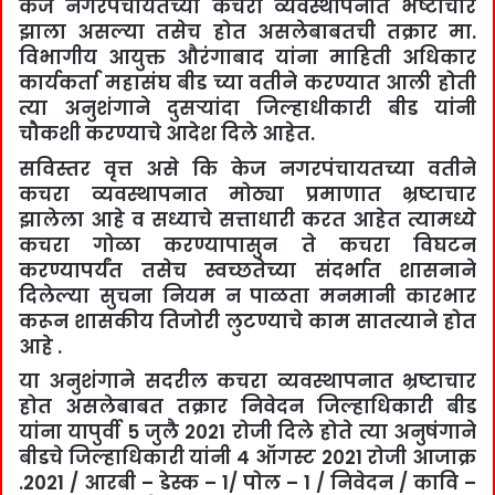
केज नगरपंचायतच्या कचरा व्यवस्थापनात भष्टाचार
झाला असल्या तसेच होत असलेबाबतची तक्रार मा.
विभागीय आयुक्त औरंगाबाद यांना माहिती अधिकार
कार्यकर्ता महासंघ बीड च्या वतीने करण्यात आली होती
त्या अनुशंगाने दुसर्‍यांदा जिल्हाधीकारी बीड यांनी
चौकशी करण्याचे आदेश दिले आहेत.
सविस्तर वृत्त असे कि केज नगरपंचायतच्या वतीने
कचरा व्यवस्थापनात मोठ्या प्रमाणात भ्रष्टाचार
झालेला आहे व सध्याचे सत्ताधारी करत आहेत त्यामध्ये
कचरा गोळा करण्यापासुन ते कचरा विघटन
करण्यापर्यंत तसेच स्वच्छतेच्या संदर्भात शासनाने
दिलेल्या सुचना नियम न पाळता मनमानी कारभार
करून शासकीय तिजोरी लुटण्याचे काम सातत्याने होत
आहे .
या अनुशंगाने सदरील कचरा व्यवस्थापनात भ्रष्टाचार
होत असलेबाबत तक्रार निवेदन जिल्हाधिकारी बीड
यांना यापुर्वी 5 जुलै 2021 रोजी दिले होते त्या अनुषंगाने
बीडचे जिल्हाधिकारी यांनी 4 ऑगस्ट 2021 रोजी आजाक्र
.2021 / आरबी – डेस्क – 1/ पोल – 1 / निवेदन / कावि –