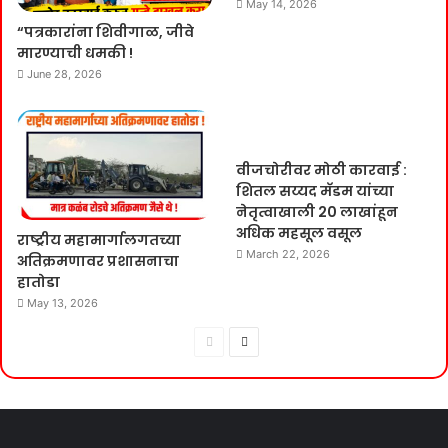
May 14, 2026
“पत्रकारांना शिवीगाळ, जीवे
मारण्याची धमकी !
June 28, 2026
वीजचोरीवर मोठी कारवाई :
शितल सय्यद मॅडम यांच्या
नेतृत्वाखाली 20 लाखांहून
अधिक महसूल वसूल
राष्ट्रीय महामार्गालगतच्या
March 22, 2026
अतिक्रमणावर प्रशासनाचा
हातोडा
May 13, 2026
Previous
Next
page
page